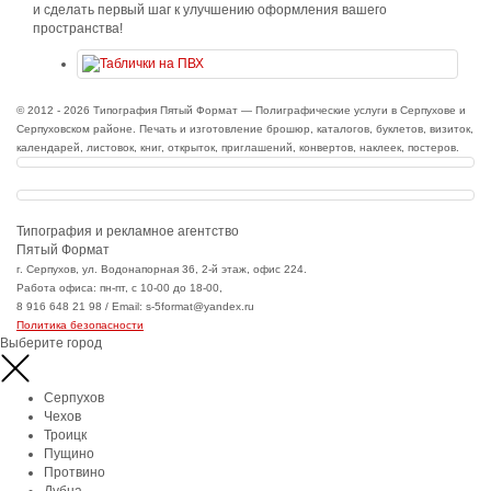
и сделать первый шаг к улучшению оформления вашего
пространства!
© 2012 - 2026 Типография Пятый Формат — Полиграфические услуги в Серпухове и
Серпуховском районе. Печать и изготовление брошюр, каталогов, буклетов, визиток,
календарей, листовок, книг, открыток, приглашений, конвертов, наклеек, постеров.
Типография и рекламное агентство
Пятый Формат
г. Серпухов, ул. Водонапорная 36, 2-й этаж, офис 224.
Работа офиса: пн-пт, с 10-00 до 18-00,
8 916 648 21 98 / Email: s-5format@yandex.ru
Политика безопасности
Выберите город
Серпухов
Чехов
Троицк
Пущино
Протвино