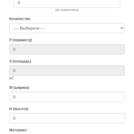
(не ограничено)
Количество
P (периметр)
S (площадь)
м2.
W (ширина)
H (высота)
Материал