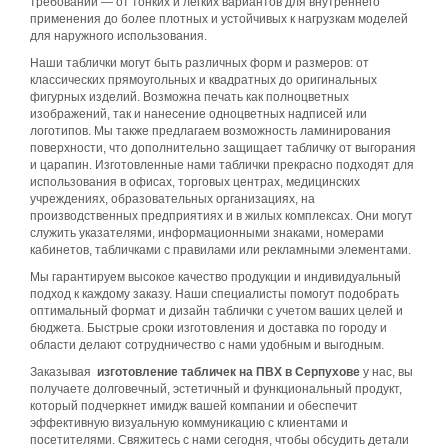
требований — от тонких и легких вариантов для внутреннего
применения до более плотных и устойчивых к нагрузкам моделей
для наружного использования.
Наши таблички могут быть различных форм и размеров: от
классических прямоугольных и квадратных до оригинальных
фигурных изделий. Возможна печать как полноцветных
изображений, так и нанесение одноцветных надписей или
логотипов. Мы также предлагаем возможность ламинирования
поверхности, что дополнительно защищает табличку от выгорания
и царапин. Изготовленные нами таблички прекрасно подходят для
использования в офисах, торговых центрах, медицинских
учреждениях, образовательных организациях, на
производственных предприятиях и в жилых комплексах. Они могут
служить указателями, информационными знаками, номерами
кабинетов, табличками с правилами или рекламными элементами.
Мы гарантируем высокое качество продукции и индивидуальный
подход к каждому заказу. Наши специалисты помогут подобрать
оптимальный формат и дизайн таблички с учетом ваших целей и
бюджета. Быстрые сроки изготовления и доставка по городу и
области делают сотрудничество с нами удобным и выгодным.
Заказывая
изготовление табличек на ПВХ в Серпухове
у нас, вы
получаете долговечный, эстетичный и функциональный продукт,
который подчеркнет имидж вашей компании и обеспечит
эффективную визуальную коммуникацию с клиентами и
посетителями. Свяжитесь с нами сегодня, чтобы обсудить детали