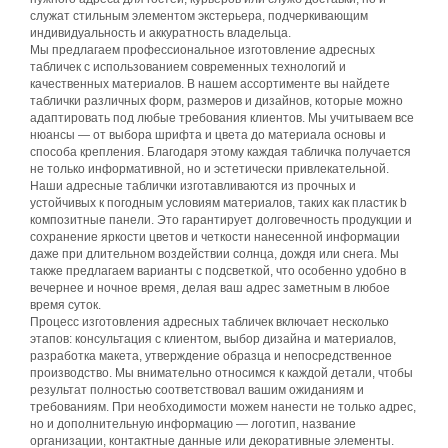
служат стильным элементом экстерьера, подчеркивающим
индивидуальность и аккуратность владельца.
Мы предлагаем профессиональное изготовление адресных
табличек с использованием современных технологий и
качественных материалов. В нашем ассортименте вы найдете
таблички различных форм, размеров и дизайнов, которые можно
адаптировать под любые требования клиентов. Мы учитываем все
нюансы — от выбора шрифта и цвета до материала основы и
способа крепления. Благодаря этому каждая табличка получается
не только информативной, но и эстетически привлекательной.
Наши адресные таблички изготавливаются из прочных и
устойчивых к погодным условиям материалов, таких как пластик b
композитные панели. Это гарантирует долговечность продукции и
сохранение яркости цветов и четкости нанесенной информации
даже при длительном воздействии солнца, дождя или снега. Мы
также предлагаем варианты с подсветкой, что особенно удобно в
вечернее и ночное время, делая ваш адрес заметным в любое
время суток.
Процесс изготовления адресных табличек включает несколько
этапов: консультация с клиентом, выбор дизайна и материалов,
разработка макета, утверждение образца и непосредственное
производство. Мы внимательно относимся к каждой детали, чтобы
результат полностью соответствовал вашим ожиданиям и
требованиям. При необходимости можем нанести не только адрес,
но и дополнительную информацию — логотип, название
организации, контактные данные или декоративные элементы.