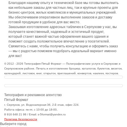
Благодаря нашему опыту и технической базе мы готовы выполнить
как небольшие заказы для частных лиц, так и крупные проекты для
бизнес-центров, жилых комплексов и муниципальных учреждений.
Мы обеспечиваем оперативное выполнение заказов и доставку
готовой продукции в удобное для вас место.
Заказывая изготовление адресных табличек в Серпухове у нас, вы
получаете качественный, надежный и эстетичный продукт,
который станет важной частью оформления вашего здания и
поможет создать положительное впечатление у посетителей.
Свяжитесь с нами, чтобы получить консультацию и оформить заказ
— мы с радостью поможем подобрать идеальный вариант именно
для вас!
© 2012 - 2026 Типография Пятый Формат — Полиграфические услуги в Серпухове и
Серпуховском районе. Печать и изготовление брошюр, каталогов, буклетов, визиток,
календарей, листовок, книг, открыток, приглашений, конвертов, наклеек, постеров.
Типография и рекламное агентство
Пятый Формат
г. Серпухов, ул. Водонапорная 36, 2-й этаж, офис 224.
Работа офиса: пн-пт, с 10-00 до 18-00,
8 916 648 21 98 / Email: s-5format@yandex.ru
Политика безопасности
Выберите город