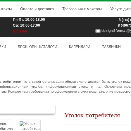
нтакты
Оплата и доставка
Требования к макетам
Услуги диз
Пн-Пт: 10:00-18:00
8 (
)
916
СБ: 10:00-17:00
8 (4967
design.5format@
ВС: Вых
ВКИ
БРОШЮРЫ, КАТАЛОГИ
КАЛЕНДАРИ
ТАБЛИЧКИ
отребителям, то в такой организации обязательно должен быть уголок пок
информационный уголок, информационный стенд и т.д. Основным пре
там. Конкретных требований по оформлению уголка покупателя не предусмо
Уголок потребителя