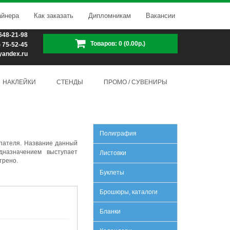
айнера
Как заказать
Дипломникам
Вакансии
 648-21-98
Товаров: 0 (0.00р.)
) 75-52-45
yandex.ru
НАКЛЕЙКИ
СТЕНДЫ
ПРОМО / СУВЕНИРЫ
Полиграфия
упателя. Название данный
дназначением выступает
Листовки
трено.
Буклеты
Брошюры, каталоги
Бланки