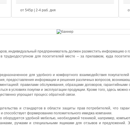
от 545р | 2-4 раб. дня
о
аров, индивидуальный предприниматель должен разместить информацию о гос
в труднодоступном для посетителей месте – за прилавком, куда посетите
редназначенное для удобного и комфортного взаимодействия покупателей 
я, предоставления информации и решения различных вопросов, возникающих
ментацией: правилами обслуживания, образцами договоров, гарантийными о
ся в условиях покупки и эксплуатации продукции. Кроме того, здесь можно
щественно упрощает процесс обратной связи.
ательства и стандартов в области защиты прав потребителей, что гаран
в и способствует формированию положительного имиджа компании.
о оборудуется удобной мебелью, необходимой техникой, например, компью
ланками, ручками и специальными ящиками для отзывов и предложений. Э